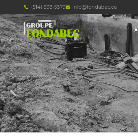
(514) 838-5379
info@fondabec.ca
À